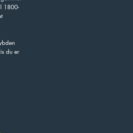
il 1800-
t 
dybden 
is du er 
o