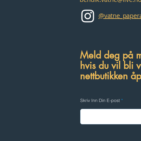
@vatne_papera
Meld deg på mi
hvis du vil bli 
nettbutikken å
Skriv Inn Din E-post