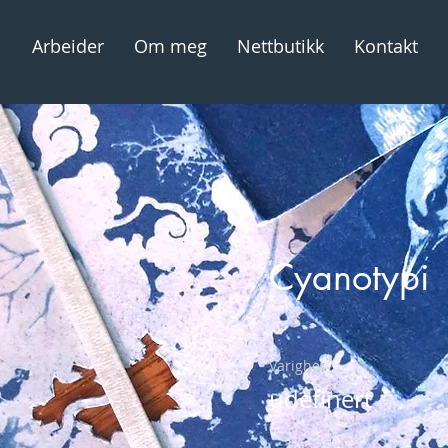
Arbeider
Om meg
Nettbutikk
Kontakt
Cyanotypi
Varighet
udefinert