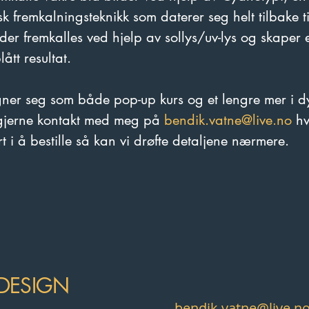
sk fremkalningsteknikk som daterer seg helt tilbake t
ilder fremkalles ved hjelp av sollys/uv-lys og skaper e
lått resultat. 
gner seg som både pop-up kurs og et lengre mer i 
 gjerne kontakt med meg på 
bendik.vatne@live.no
hv
rt i å bestille så kan vi drøfte detaljene nærmere. 
 DESIGN
bendik.vatne@live.n