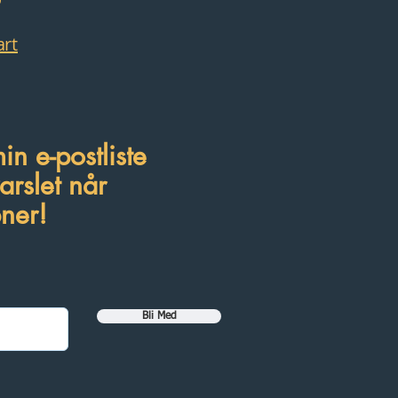
rt
n e-postliste
varslet når
pner!
Bli Med